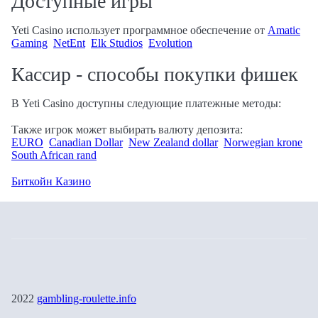
Доступные игры
Yeti Casino использует программное обеспечение от
Amatic
Gaming
NetEnt
Elk Studios
Evolution
Кассир - способы покупки фишек
В Yeti Casino доступны следующие платежные методы:
Также игрок может выбирать валюту депозита:
EURO
Canadian Dollar
New Zealand dollar
Norwegian krone
South African rand
Биткойн Казино
2022
gambling-roulette.info