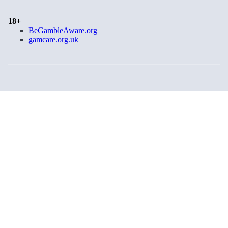
18+
BeGambleAware.org
gamcare.org.uk