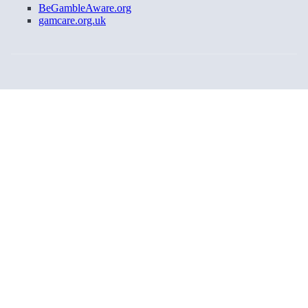
BeGambleAware.org
gamcare.org.uk