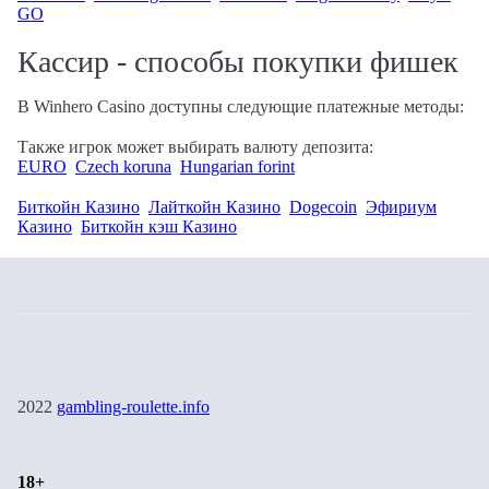
GO
Кассир - способы покупки фишек
В Winhero Casino доступны следующие платежные методы:
Также игрок может выбирать валюту депозита:
EURO
Czech koruna
Hungarian forint
Биткойн Казино
Лайткойн Казино
Dogecoin
Эфириум
Казино
Биткойн кэш Казино
2022
gambling-roulette.info
18+