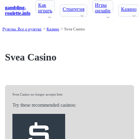
Как
Игры
gambling-
Стратегия
Казино
играть
онлайн
roulette.info
Рулетка. Все о рулетке
Казино
Svea Casino
Svea Casino
Svea Casino no longer accepts bets
Try these recommended casinos: