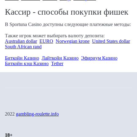
Кассир - способы покупки фишек
В Sportuna Casino доступны следующие платежные методы:
Также игрок может выбирать валюту депозита:
Australian dollar
EURO
Norwegian krone
United States dollar
South African rand
Биткойн Казино
Лайткойн Казино
Эфириум Казино
Биткойн кэш Казино
Tether
2022
gambling-roulette.info
18+