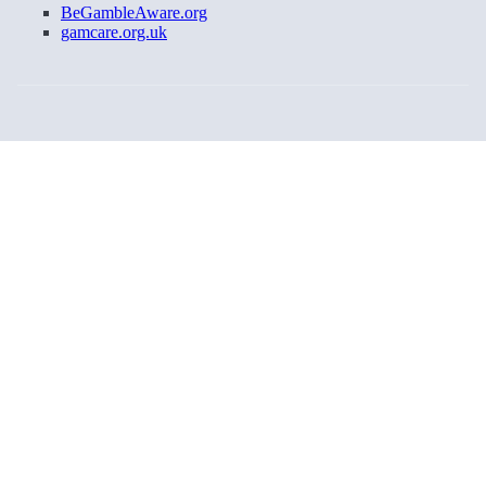
BeGambleAware.org
gamcare.org.uk