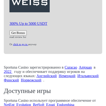
300% Up to 5000 USDT
Get Bonus
read review for
Or
click to go to
anyway
Sportuna Casino зарегистрированно в
Curacao
Anjouan
в
2022
году и обеспечивает поддержку игроков на
следующих языках:
Английский
Немецкий
Итальянский
Финский
Норвежский
.
Доступные игры
Sportuna Casino использует программное обеспечение от
NetEnt
Evolution
BetSoft
Ezugi
Endorphina