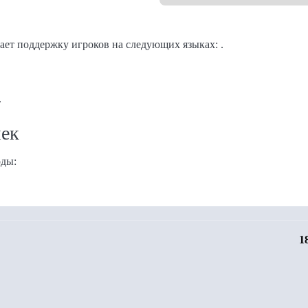
вает поддержку игроков на следующих языках: .
т
шек
оды:
1