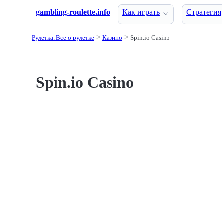
gambling-roulette.info
Как играть
Стратегия
Рулетка. Все о рулетке
Казино
Spin.io Casino
Spin.io Casino