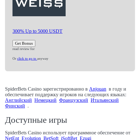
300% Up to 5000 USDT
Get Bonus
read review for
Or
click to go to
anyway
SpiderBets Casino зарегистрированно в
Anjouan
в году и
обеспечивает поддержку игроков на следующих языках:
Английский
Немецкий
Французский
Итальянский
Финский
.
Доступные игры
SpiderBets Casino использует программное обеспечение от
NetEnt
Evolution
BetSoft
iSoftBet
Ezugi