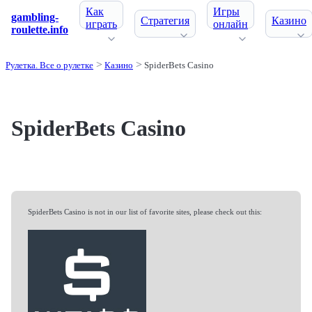
Как
Игры
gambling-
Стратегия
Казино
играть
онлайн
roulette.info
Рулетка. Все о рулетке
Казино
SpiderBets Casino
SpiderBets Casino
SpiderBets Casino is not in our list of favorite sites, please check out this: