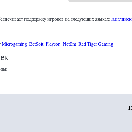
беспечивает поддержку игроков на следующих языках:
Английск
т
Microgaming
BetSoft
Playson
NetEnt
Red Tiger Gaming
шек
оды:
1