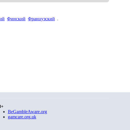
ий
Финский
Французский
.
8+
BeGambleAware.org
gamcare.org.uk