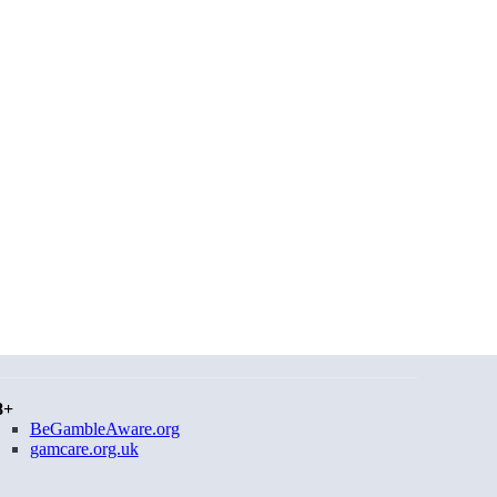
8+
BeGambleAware.org
gamcare.org.uk