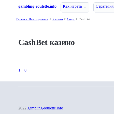
gambling-roulette.info
Как играть
Стратегия
Рулетка. Все о рулетке
Казино
Софт
CashBet
CashBet казино
1
0
2022
gambling-roulette.info