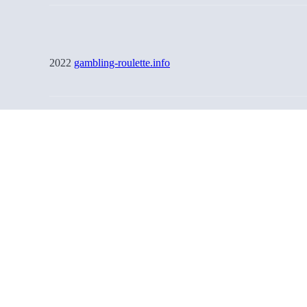
2022
gambling-roulette.info