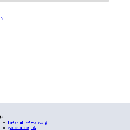
ий
.
8+
BeGambleAware.org
gamcare.org.uk