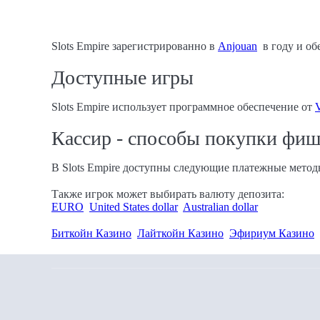
Slots Empire зарегистрированно в
Anjouan
в году и об
Доступные игры
Slots Empire использует программное обеспечение от
Кассир - способы покупки фи
В Slots Empire доступны следующие платежные метод
Также игрок может выбирать валюту депозита:
EURO
United States dollar
Australian dollar
Биткойн Казино
Лайткойн Казино
Эфириум Казино