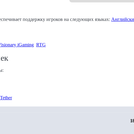
еспечивает поддержку игроков на следующих языках:
Английск
Visionary iGaming
RTG
шек
ы:
Tether
1