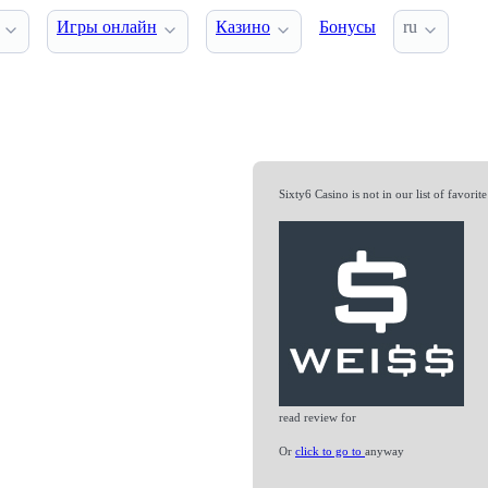
Игры онлайн
Казино
Бонусы
ru
Sixty6 Casino is not in our list of favorite
read review for
Or
click to go to
anyway