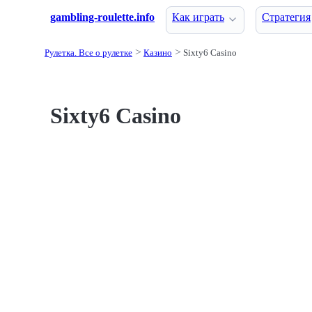
gambling-roulette.info
Как играть
Стратегия
Рулетка. Все о рулетке
Казино
Sixty6 Casino
Sixty6 Casino