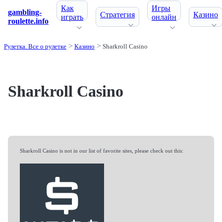
Как
Игры
gambling-
Стратегия
Казино
играть
онлайн
roulette.info
Рулетка. Все о рулетке
Казино
Sharkroll Casino
Sharkroll Casino
Sharkroll Casino is not in our list of favorite sites, please check out this: