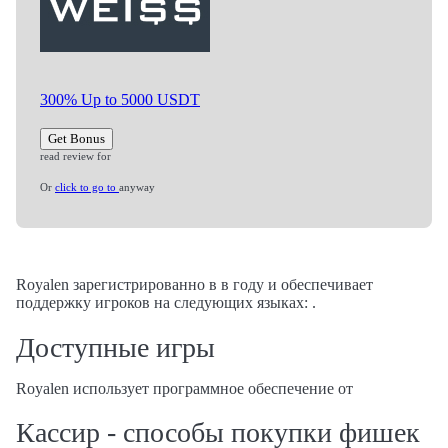
300% Up to 5000 USDT
Get Bonus
read review for
Or
click to go to
anyway
Royalen зарегистрированно в в году и обеспечивает
поддержку игроков на следующих языках: .
Доступные игры
Royalen использует программное обеспечение от
Кассир - способы покупки фишек