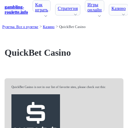
Как
Игры
gambling-
Стратегия
Казино
играть
онлайн
roulette.info
Рулетка. Все о рулетке
Казино
QuickBet Casino
QuickBet Casino
QuickBet Casino is not in our list of favorite sites, please check out this: