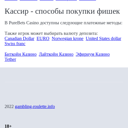
Кассир - способы покупки фишек
В PureBets Casino доступны следующие платежные методы:
Также игрок может выбирать валюту депозита:
Canadian Dollar
EURO
Norwegian krone
United States dollar
Swiss franc
Биткойн Казино
Лайткойн Казино
Эфириум Казино
Tether
2022
gambling-roulette.info
18+