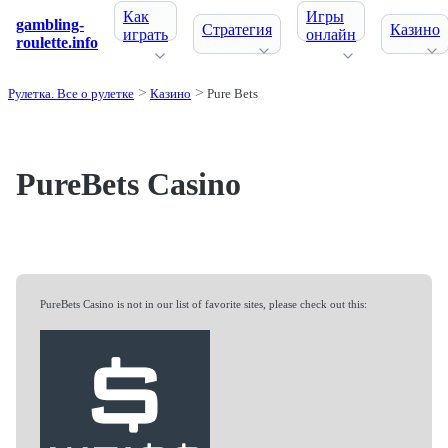
Как
Игры
gambling-
Стратегия
Казино
играть
онлайн
roulette.info
Рулетка. Все о рулетке
Казино
Pure Bets
PureBets Casino
PureBets Casino is not in our list of favorite sites, please check out this: