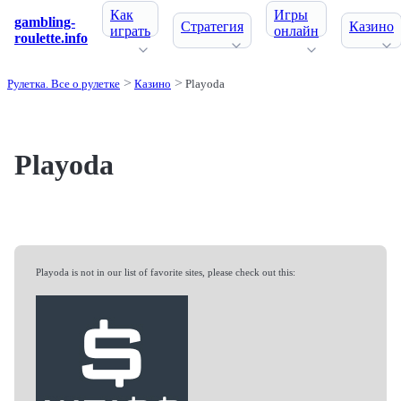
Как
Игры
gambling-
Стратегия
Казино
играть
онлайн
roulette.info
Рулетка. Все о рулетке
Казино
Playoda
Playoda
Playoda is not in our list of favorite sites, please check out this: