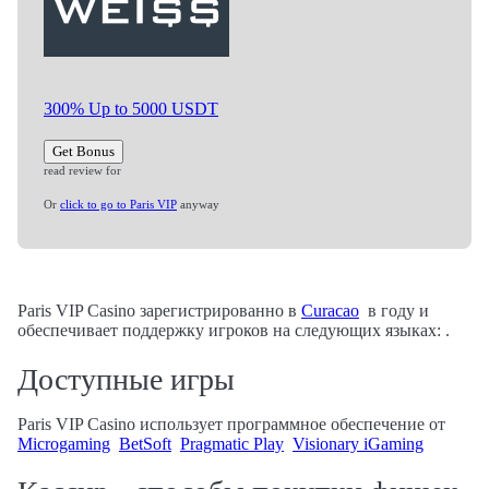
300% Up to 5000 USDT
Get Bonus
read review for
Or
click to go to Paris VIP
anyway
Paris VIP Casino зарегистрированно в
Curacao
в году и
обеспечивает поддержку игроков на следующих языках: .
Доступные игры
Paris VIP Casino использует программное обеспечение от
Microgaming
BetSoft
Pragmatic Play
Visionary iGaming