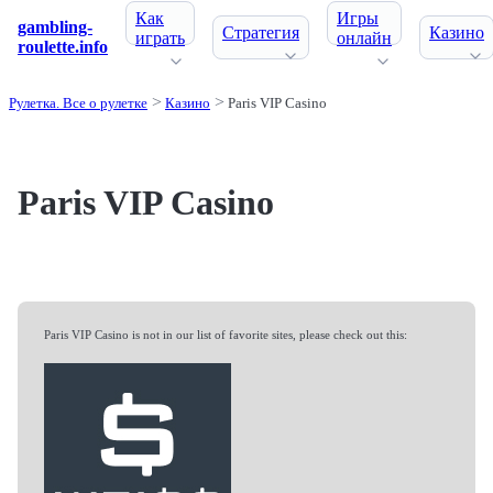
Как
Игры
gambling-
Стратегия
Казино
играть
онлайн
roulette.info
Рулетка. Все о рулетке
Казино
Paris VIP Casino
Paris VIP Casino
Paris VIP Casino is not in our list of favorite sites, please check out this: