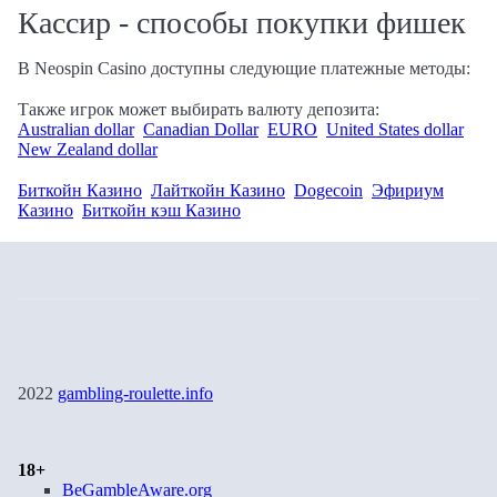
Кассир - способы покупки фишек
В Neospin Casino доступны следующие платежные методы:
Также игрок может выбирать валюту депозита:
Australian dollar
Canadian Dollar
EURO
United States dollar
New Zealand dollar
Биткойн Казино
Лайткойн Казино
Dogecoin
Эфириум
Казино
Биткойн кэш Казино
2022
gambling-roulette.info
18+
BeGambleAware.org