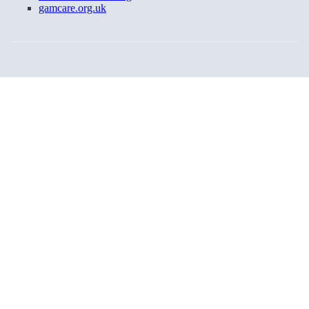
gamcare.org.uk