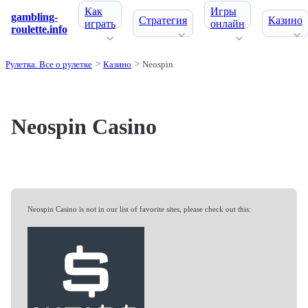
Как
Игры
gambling-
Стратегия
Казино
играть
онлайн
roulette.info
Рулетка. Все о рулетке
Казино
Neospin
Neospin Casino
Neospin Casino is not in our list of favorite sites, please check out this: