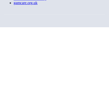
gamcare.org.uk