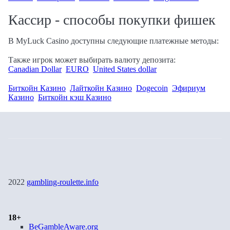
Кассир - способы покупки фишек
В MyLuck Casino доступны следующие платежные методы:
Также игрок может выбирать валюту депозита:
Canadian Dollar
EURO
United States dollar
Биткойн Казино
Лайткойн Казино
Dogecoin
Эфириум
Казино
Биткойн кэш Казино
2022
gambling-roulette.info
18+
BeGambleAware.org