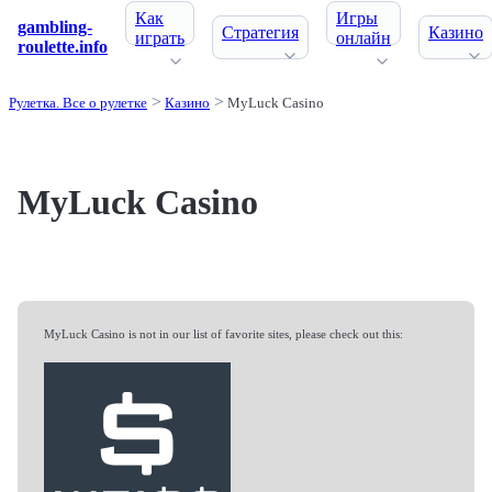
Как
Игры
gambling-
Стратегия
Казино
играть
онлайн
roulette.info
Рулетка. Все о рулетке
Казино
MyLuck Casino
MyLuck Casino
MyLuck Casino is not in our list of favorite sites, please check out this: