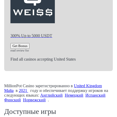
300% Up to 5000 USDT
Get Bonus
read review for
Find all casinos accepting United States
MillionPot Casino зарегистрированно в
United Kingdom
Malta
в
2021
году и обеспечивает поддержку игроков на
следующих языках:
Английский
Немецкий
Испанский
Финский
Норвежский
.
Доступные игры