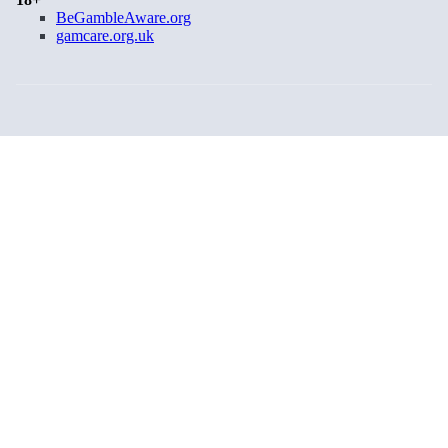
BeGambleAware.org
gamcare.org.uk