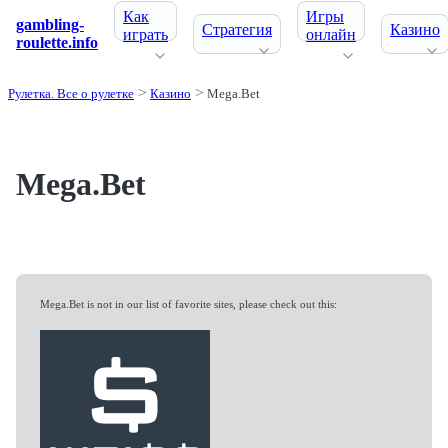
Как
Игры
gambling-
Стратегия
Казино
играть
онлайн
roulette.info
Рулетка. Все о рулетке
Казино
Mega.Bet
Mega.Bet
Mega.Bet is not in our list of favorite sites, please check out this: