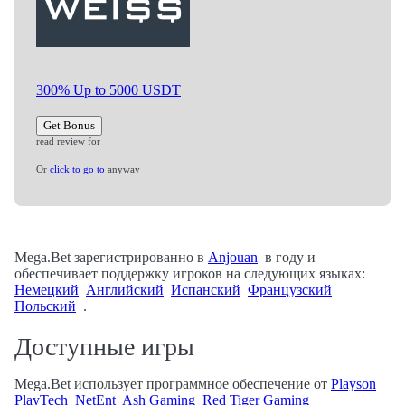
300% Up to 5000 USDT
Get Bonus
read review for
Or
click to go to
anyway
Mega.Bet зарегистрированно в
Anjouan
в году и
обеспечивает поддержку игроков на следующих языках:
Немецкий
Английский
Испанский
Французский
Польский
.
Доступные игры
Mega.Bet использует программное обеспечение от
Playson
PlayTech
NetEnt
Ash Gaming
Red Tiger Gaming