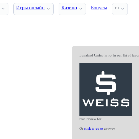
Игры онлайн
Казино
Бонусы
ru
Lunaland Casino is not in our list of favori
read review for
Or
click to go to
anyway