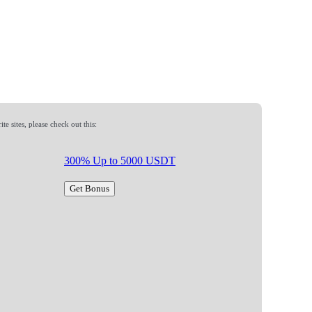
te sites, please check out this:
300% Up to 5000 USDT
Get Bonus