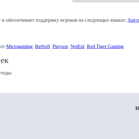
 и обеспечивает поддержку игроков на следующих языках:
Англ
 от
Microgaming
BetSoft
Playson
NetEnt
Red Tiger Gaming
шек
етоды:
1