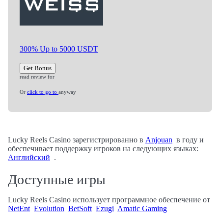
300% Up to 5000 USDT
Get Bonus
read review for
Or
click to go to
anyway
Lucky Reels Casino зарегистрированно в
Anjouan
в году и
обеспечивает поддержку игроков на следующих языках:
Английский
.
Доступные игры
Lucky Reels Casino использует программное обеспечение от
NetEnt
Evolution
BetSoft
Ezugi
Amatic Gaming