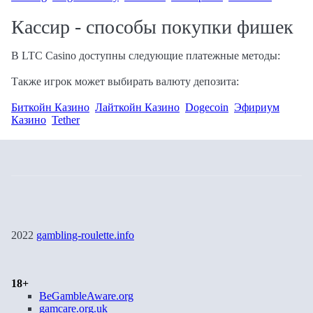
Кассир - способы покупки фишек
В LTC Casino доступны следующие платежные методы:
Также игрок может выбирать валюту депозита:
Биткойн Казино
Лайткойн Казино
Dogecoin
Эфириум
Казино
Tether
2022
gambling-roulette.info
18+
BeGambleAware.org
gamcare.org.uk