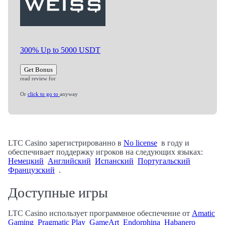
300% Up to 5000 USDT
Get Bonus
read review for
Or
click to go to
anyway
LTC Casino зарегистрированно в
No license
в году и
обеспечивает поддержку игроков на следующих языках:
Немецкий
Английский
Испанский
Португальский
Французский
.
Доступные игры
LTC Casino использует программное обеспечение от
Amatic
Gaming
Pragmatic Play
GameArt
Endorphina
Habanero