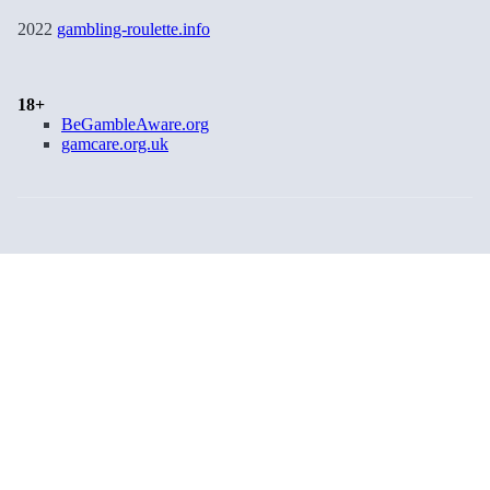
2022
gambling-roulette.info
18+
BeGambleAware.org
gamcare.org.uk