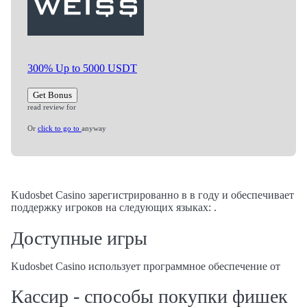
300% Up to 5000 USDT
Get Bonus
read review for
Or
click to go to
anyway
Kudosbet Casino зарегистрированно в в году и обеспечивает
поддержку игроков на следующих языках: .
Доступные игры
Kudosbet Casino использует программное обеспечение от
Кассир - способы покупки фишек