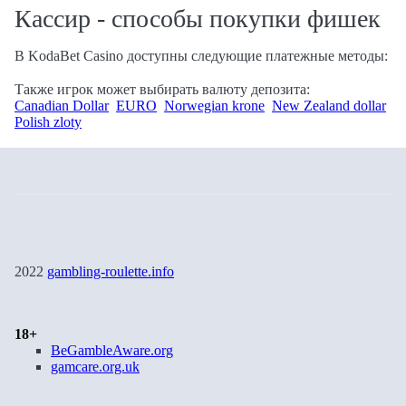
Кассир - способы покупки фишек
В KodaBet Casino доступны следующие платежные методы:
Также игрок может выбирать валюту депозита:
Canadian Dollar
EURO
Norwegian krone
New Zealand dollar
Polish zloty
2022
gambling-roulette.info
18+
BeGambleAware.org
gamcare.org.uk