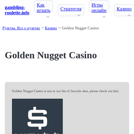
Как
Игры
gambling-
Стратегия
Казино
играть
онлайн
roulette.info
Рулетка. Все о рулетке
Казино
Golden Nugget Casino
Golden Nugget Casino
Golden Nugget Casino is not in our list of favorite sites, please check out this: