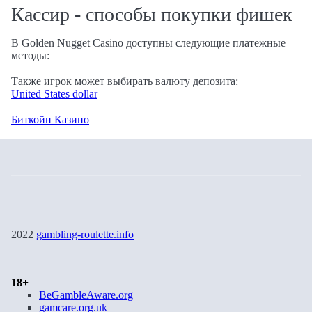
Кассир - способы покупки фишек
В Golden Nugget Casino доступны следующие платежные
методы:
Также игрок может выбирать валюту депозита:
United States dollar
Биткойн Казино
2022
gambling-roulette.info
18+
BeGambleAware.org
gamcare.org.uk