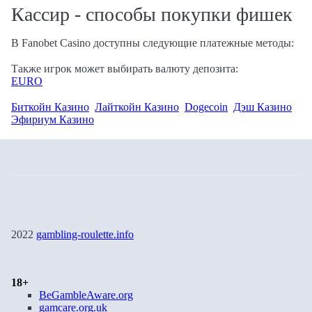
Кассир - способы покупки фишек
В Fanobet Casino доступны следующие платежные методы:
Также игрок может выбирать валюту депозита:
EURO
Биткойн Казино
Лайткойн Казино
Dogecoin
Дэш Казино
Эфириум Казино
2022
gambling-roulette.info
18+
BeGambleAware.org
gamcare.org.uk