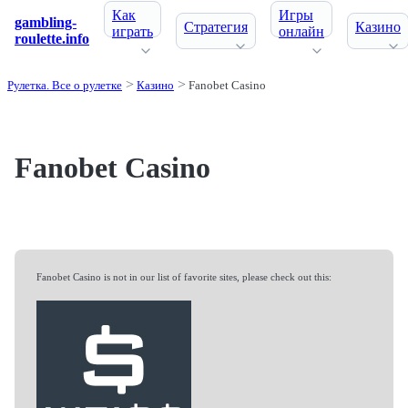
Как
Игры
gambling-
Стратегия
Казино
играть
онлайн
roulette.info
Рулетка. Все о рулетке
Казино
Fanobet Casino
Fanobet Casino
Fanobet Casino is not in our list of favorite sites, please check out this: