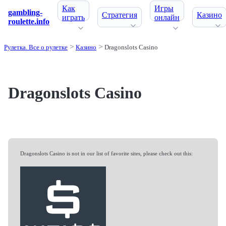
Как
Игры
gambling-
Стратегия
Казино
играть
онлайн
roulette.info
Рулетка. Все о рулетке
Казино
Dragonslots Casino
Dragonslots Casino
Dragonslots Casino is not in our list of favorite sites, please check out this: