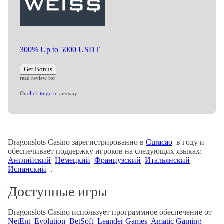
300% Up to 5000 USDT
Get Bonus
read review for
Or
click to go to
anyway
Dragonslots Casino зарегистрированно в
Curacao
в году и
обеспечивает поддержку игроков на следующих языках:
Английский
Немецкий
Французский
Итальянский
Испанский
.
Доступные игры
Dragonslots Casino использует программное обеспечение от
NetEnt
Evolution
BetSoft
Leander Games
Amatic Gaming