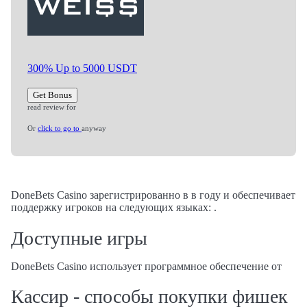
300% Up to 5000 USDT
Get Bonus
read review for
Or
click to go to
anyway
DoneBets Casino зарегистрированно в в году и обеспечивает
поддержку игроков на следующих языках: .
Доступные игры
DoneBets Casino использует программное обеспечение от
Кассир - способы покупки фишек