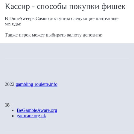
Кассир - способы покупки фишек
В DimeSweeps Casino доступны следующие платежные
методы:
Также игрок может выбирать валюту депозита:
2022
gambling-roulette.info
18+
BeGambleAware.org
gamcare.org.uk