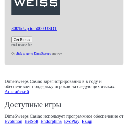
300% Up to 5000 USDT
Get Bonus
read review for
Or
click to go to DimeSweeps
anyway
DimeSweeps Casino зарегистрированно в в году и
обеспечивает поддержку игроков на следующих языках:
Английский
.
Доступные игры
DimeSweeps Casino использует программное обеспечение от
Evolution
BetSoft
Endorphina
EvoPlay
Ezugi