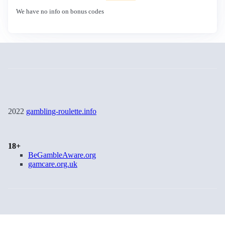
We have no info on bonus codes
2022
gambling-roulette.info
18+
BeGambleAware.org
gamcare.org.uk