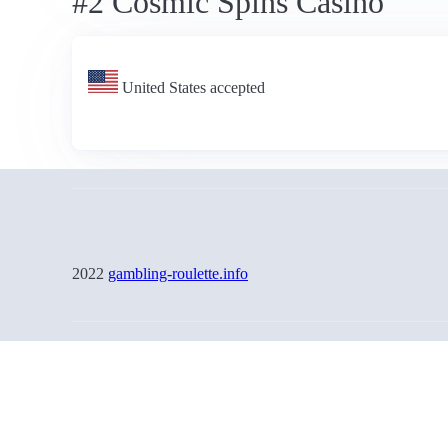
#2 Cosmic Spins Casino
United States accepted
2022
gambling-roulette.info