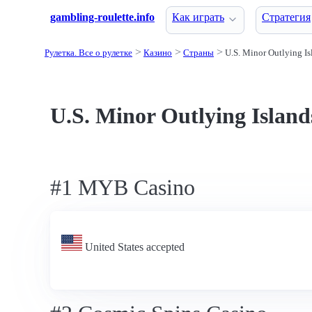
gambling-roulette.info
Как играть
Стратегия
Рулетка. Все о рулетке
Казино
Страны
U.S. Minor Outlying Is
U.S. Minor Outlying Islan
#1 MYB Casino
United States accepted