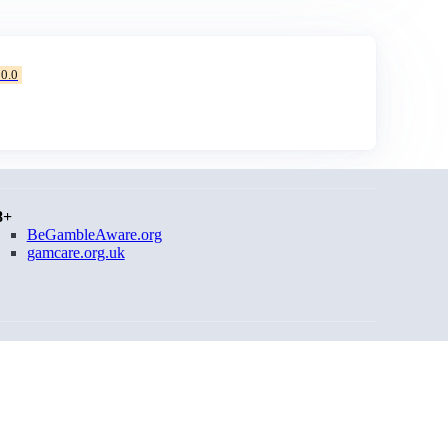
0.0
8+
BeGambleAware.org
gamcare.org.uk