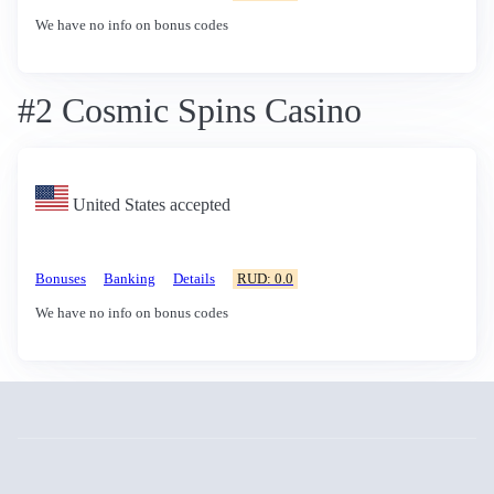
We have no info on bonus codes
#2 Cosmic Spins Casino
United States accepted
Bonuses
Banking
Details
RUD: 0.0
We have no info on bonus codes