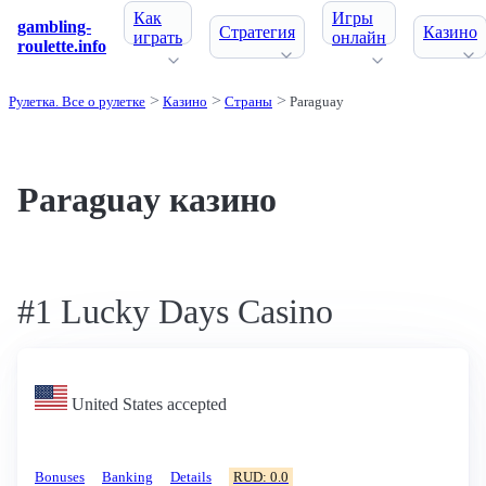
Как
Игры
gambling-
Стратегия
Казино
играть
онлайн
roulette.info
Рулетка. Все о рулетке
Казино
Страны
Paraguay
Paraguay казино
#1 Lucky Days Casino
United States accepted
Bonuses
Banking
Details
RUD: 0.0