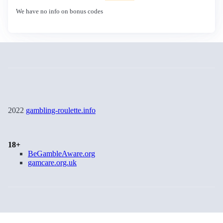
We have no info on bonus codes
2022
gambling-roulette.info
18+
BeGambleAware.org
gamcare.org.uk