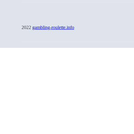
2022
gambling-roulette.info