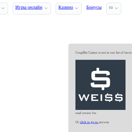
Игры онлайн
Казино
Бонусы
ru
CorgiBet Casino is not in our list of favori
read review for
Or
click to go to
anyway