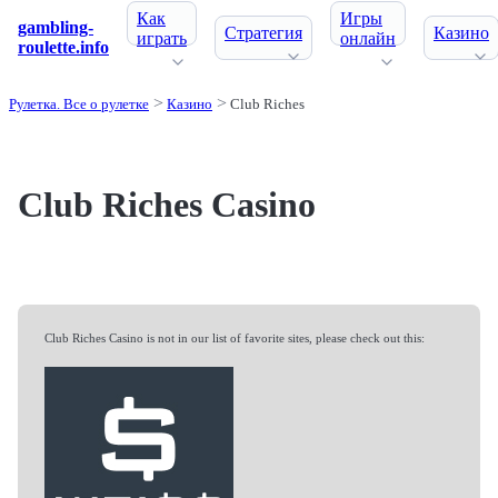
Как
Игры
gambling-
Стратегия
Казино
играть
онлайн
roulette.info
Рулетка. Все о рулетке
Казино
Club Riches
Club Riches Casino
Club Riches Casino is not in our list of favorite sites, please check out this: