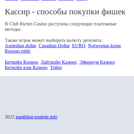
Кассир - способы покупки фишек
В Club Riches Casino доступны следующие платежные
методы:
Также игрок может выбирать валюту депозита:
Australian dollar
Canadian Dollar
EURO
Norwegian krone
Russian ruble
Биткойн Казино
Лайткойн Казино
Эфириум Казино
Биткойн кэш Казино
Tether
2022
gambling-roulette.info