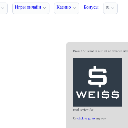
Игры онлайн
Казино
Бонусы
ru
Brasil777 is not in our list of favorite site
read review for
Or
click to go to
anyway