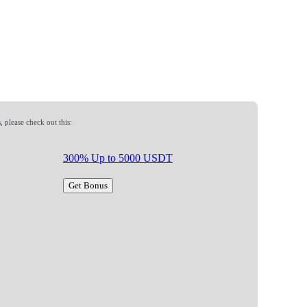
s, please check out this:
300% Up to 5000 USDT
Get Bonus