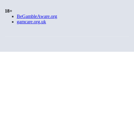
18+
BeGambleAware.org
gamcare.org.uk