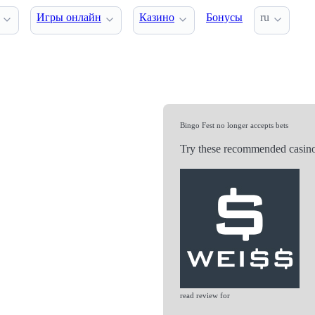
Игры онлайн
Казино
Бонусы
ru
Bingo Fest no longer accepts bets
Try these recommended casino
read review for