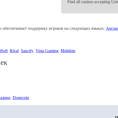
Find all casinos accepting Uni
и обеспечивает поддержку игроков на следующих языках:
Англи
tSoft
Rival
Saucify
Vista Gaming
Mobilots
шек
азино
Dogecoin
1