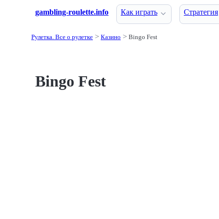
gambling-roulette.info
Как играть
Стратегия
Рулетка. Все о рулетке
Казино
Bingo Fest
Bingo Fest