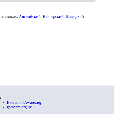
их языках:
Английский
Венгерский
Шведский
8+
BeGambleAware.org
gamcare.org.uk