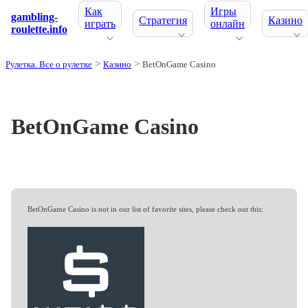
Как
Игры
gambling-
Стратегия
Казино
играть
онлайн
roulette.info
Рулетка. Все о рулетке
Казино
BetOnGame Casino
BetOnGame Casino
BetOnGame Casino is not in our list of favorite sites, please check out this: