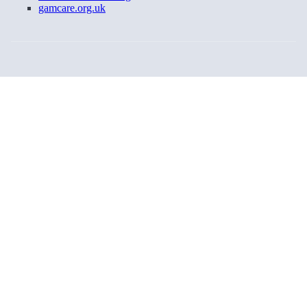
gamcare.org.uk