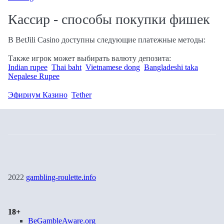
Кассир - способы покупки фишек
В BetJili Casino доступны следующие платежные методы:
Также игрок может выбирать валюту депозита:
Indian rupee
Thai baht
Vietnamese dong
Bangladeshi taka
Nepalese Rupee
Эфириум Казино
Tether
2022
gambling-roulette.info
18+
BeGambleAware.org