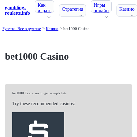
Как
Игры
gambling-
Стратегия
Казино
играть
онлайн
roulette.info
Рулетка. Все о рулетке
Казино
bet1000 Casino
bet1000 Casino
bet1000 Casino no longer accepts bets
Try these recommended casinos: