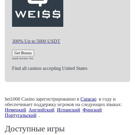
300% Up to 5000 USDT
Get Bonus
read review for
Find all casinos accepting United States
bet1000 Casino зарегистрированно в
Curacao
в году и
обеспечивает поддержку игроков на следующих языках:
Немецкий
Английский
Испанский
Финский
Португальский
.
Доступные игры