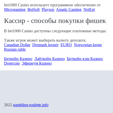
bet1000 Casino использует программное обеспечение от
Microgaming
BetSoft
Playson
Amatic Gaming
NetEnt
Кассир - способы покупки фишек
В bet1000 Casino доступны следующие платежные методы:
Также игрок может выбирать валюту депозита:
Canadian Dollar
Denmark kroner
EURO
Norwegian krone
Russian ruble
Биткойн Казино
Лайткойн Казино
Биткойн кэш Казино
Dogecoin
Эфириум Казино
2022
gambling-roulette.info