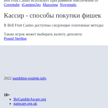
Bell Fruit Casino использует программное обеспечение от
Greentube
iGaming2go
Mazooma
Novomatic
Кассир - способы покупки фишек
В Bell Fruit Casino доступны следующие платежные методы:
Также игрок может выбирать валюту депозита:
Pound Sterling
2022
gambling-roulette.info
18+
BeGambleAware.org
gamcare.org.uk