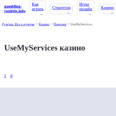
Как
Игры
gambling-
Стратегия
Казино
играть
онлайн
roulette.info
Рулетка. Все о рулетке
Казино
Платежи
UseMyServices
UseMyServices казино
1
0