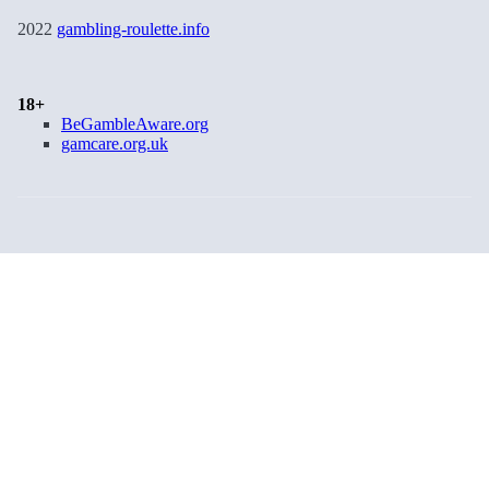
2022
gambling-roulette.info
18+
BeGambleAware.org
gamcare.org.uk