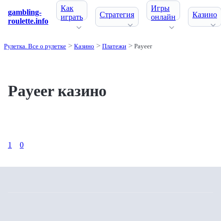
Как
Игры
gambling-
Стратегия
Казино
играть
онлайн
roulette.info
Рулетка. Все о рулетке
Казино
Платежи
Payeer
Payeer казино
1
0